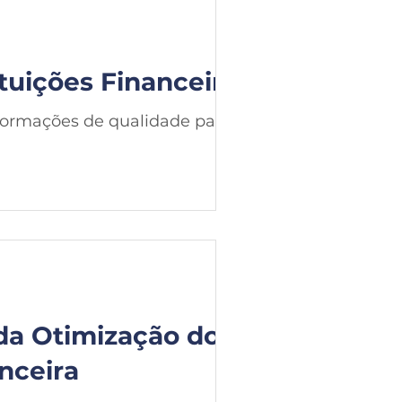
ituições Financeiras
formações de qualidade para
 da Otimização do
nceira