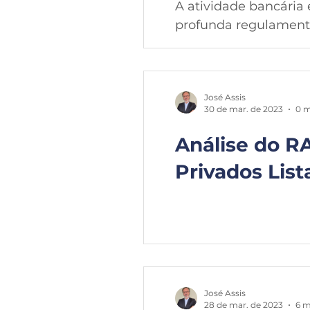
A atividade bancária 
profunda regulamenta
José Assis
30 de mar. de 2023
0 m
Análise do 
Privados Lis
José Assis
28 de mar. de 2023
6 m