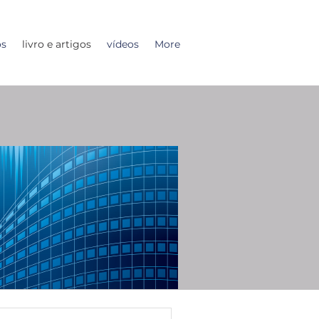
os
livro e artigos
vídeos
More